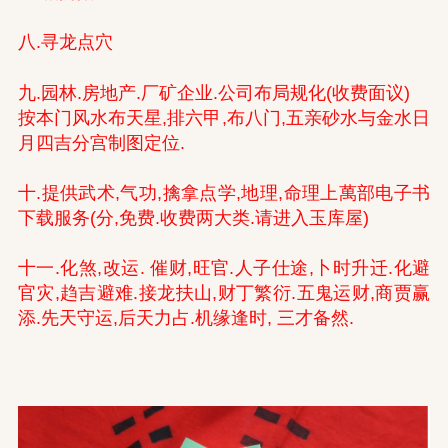
八.寻龙点穴
九.园林.房地产.厂矿企业.公司布局规化(收费面议)
按本门风水布天星,排六甲,布八门,五亲砂水与金水日
月四吉分宫制图定位.
十.提供武术,气功,擒拿点学,地理,命理上萬部电子书
下载服务(分,免费.收费两大类.请进入玉库屋)
十一.化煞,改运. 催财,旺官.人子仕途,卜时升迁.化避
官灾,趋吉避难.接龙扶山,财丁繁衍.五鬼运财,商贾赢
添.先天守运,后天力占.机缘逢时, 三才备然.