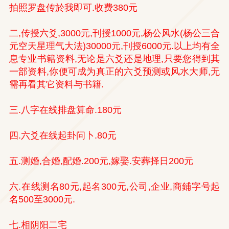
拍照罗盘传於我即可.收费380元
二,传授六爻,3000元,刊授1000元,杨公风水(杨公三合
元空天星理气大法)30000元,刊授6000元.以上均有全
息专业书籍资料,无论是六爻还是地理,只要您得到其
一部资料,你便可成为真正的六爻预测或风水大师,无
需再看其它资料与书籍.
三.八字在线排盘算命.180元
四.六爻在线起卦问卜.80元
五.测婚,合婚,配婚.200元,嫁娶.安葬择日200元
六.在线测名80元,起名300元,公司,企业,商鋪字号起
名500至3000元.
七.相阴阳二宅