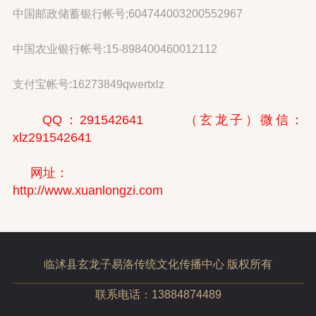
中国邮政储蓄银行帐号;604744003200552967
中国农业银行帐号:15-898400460012112
支付宝帐号:16273849qwertxlz
QQ：291542641 （玄龙子）微信：
xlz291542641
网址：
http://www.xuanlongzi.com
临沭县玄龙子易洛传统文化传播中心 版权所有
联系电话：13884874489